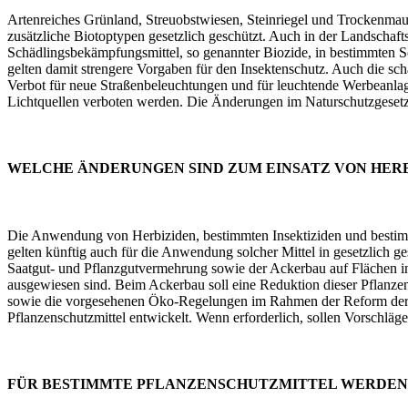
Artenreiches Grünland, Streuobstwiesen, Steinriegel und Trockenmau
zusätzliche Biotoptypen gesetzlich geschützt. Auch in der Landschafts
Schädlingsbekämpfungsmittel, so genannter Biozide, in bestimmten Sc
gelten damit strengere Vorgaben für den Insektenschutz. Auch die s
Verbot für neue Straßenbeleuchtungen und für leuchtende Werbeanla
Lichtquellen verboten werden. Die Änderungen im Naturschutzgesetz s
WELCHE ÄNDERUNGEN SIND ZUM EINSATZ VON HERB
Die Anwendung von Herbiziden, bestimmten Insektiziden und bestimm
gelten künftig auch für die Anwendung solcher Mittel in gesetzlic
Saatgut- und Pflanzgutvermehrung sowie der Ackerbau auf Flächen in
ausgewiesen sind. Beim Ackerbau soll eine Reduktion dieser Pflanz
sowie die vorgesehenen Öko-Regelungen im Rahmen der Reform der G
Pflanzenschutzmittel entwickelt. Wenn erforderlich, sollen Vorschlä
FÜR BESTIMMTE PFLANZENSCHUTZMITTEL WERDEN