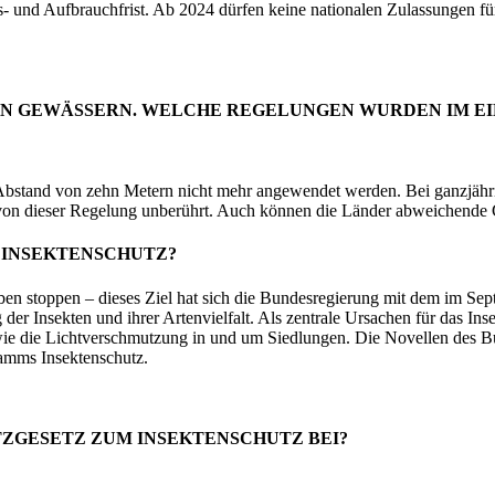
- und Aufbrauchfrist. Ab 2024 dürfen keine nationalen Zulassungen für 
ON GEWÄSSERN. WELCHE REGELUNGEN WURDEN IM E
Abstand von zehn Metern nicht mehr angewendet werden. Bei ganzjähri
en von dieser Regelung unberührt. Auch können die Länder abweichend
 INSEKTENSCHUTZ?
rben stoppen – dieses Ziel hat sich die Bundesregierung mit dem im 
r Insekten und ihrer Artenvielfalt. Als zentrale Ursachen für das In
sowie die Lichtverschmutzung in und um Siedlungen. Die Novellen des B
amms Insektenschutz.
ZGESETZ ZUM INSEKTENSCHUTZ BEI?