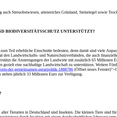
 auch Streuobstwiesen, artenreiches Grünland, Steinriegel sowie Tr
UND BIODIVERSITÄTSSCHUTZ UNTERSTÜTZT?
zum Teil erhebliche Einschnitte bedeuten, denn damit sind viele Anpa
t den Landwirtschafts- und Naturschutzverbänden, die auch finanziel
stützt die Anstrengungen der Landwirte mit zusätzlich 65 Millionen 
 gezielt eine nachhaltige Landwirtschaft zu unterstützen. Weitere För
eform-der-gemeinsamen-agrarpolitik-1888786
(Öffnet neues Fenster)">G
 stehen jährlich 33 Millionen Euro zur Verfügung.
?
el aller Tierarten in Deutschland sind Insekten. Die kleinen Tiere sin
gsleistung durch Insekten mit einem durchschnittlichen Jahresgesamtwe