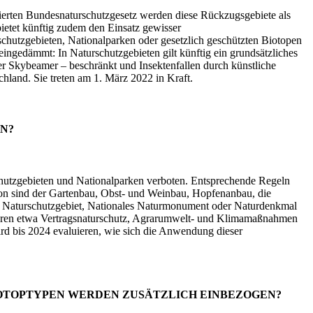
lierten Bundesnaturschutzgesetz werden diese Rückzugsgebiete als
bietet künftig zudem den Einsatz gewisser
chutzgebieten, Nationalparken oder gesetzlich geschützten Biotopen
ngedämmt: In Naturschutzgebieten gilt künftig ein grundsätzliches
er
Skybeamer
– beschränkt und Insektenfallen durch künstliche
hland. Sie treten am 1. März 2022 in Kraft.
N?
hutzgebieten und Nationalparken verboten. Entsprechende Regeln
von sind der Gartenbau, Obst- und Weinbau, Hopfenanbau, die
rk, Naturschutzgebiet, Nationales Naturmonument oder Naturdenkmal
ehören etwa Vertragsnaturschutz, Agrarumwelt- und Klimamaßnahmen
 bis 2024 evaluieren, wie sich die Anwendung dieser
OTOPTYPEN WERDEN ZUSÄTZLICH EINBEZOGEN?