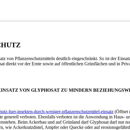
CHUTZ
tz von Pflanzenschutzmitteln deutlich eingeschränkt. So ist der Einsa
t direkt vor der Ernte sowie auf öffentlichen Grünflächen und in Priv
INSATZ VON GLYPHOSAT ZU MINDERN BEZIEHUNGSWE
hutz-fuer-insekten-durch-weniger-pflanzenschutzmittel-einsatz
(Öffnet 
 generell verboten. Ebenfalls verboten ist die Anwendung in Haus- un
egenstehen. Beim Ackerbau und auf Grünland darf Glyphosat darf nur n
rn, wie Ackerkratzdistel, Ampfer oder Quecke oder auf erosionsgefäh