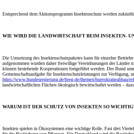
Entsprechend dem Aktionsprogramm Insektenschutz werden zukünftig
WIE WIRD DIE LANDWIRTSCHAFT BEIM INSEKTEN- 
Die Umsetzung des Insektenschutzpaketes kann für einzelne Betriebe 
aufgenommen wurden daher freiwillige Vereinbarungen der Länder mi
können bestehende Kooperationen fortgeführt werden. Der Bund unter
Gemeinschaftsaufgabe für Insektenschutzleistungen zur Verfügung, um
https://www.bundesregierung.de/breg-de/themen/buerokratieabbau/r
landwirtschaftlichen Flächen ökologisch bewirtschaftet werden – dazu
WARUM IST DER SCHUTZ VON INSEKTEN SO WICHTIG
Insekten spielen in Ökosystemen eine wichtige Rolle. Fast drei Viert
für die Bestäubung von Pflanzen. Für Deutschland wird die Bestäubun