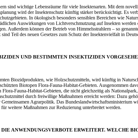
ern sind wichtige Lebensräume für viele Insektenarten. Mit dem novel
planung wird der Insektenschutz künftig stärker berücksichtigt. Es ver
hutzgebieten. In ökologisch besonders sensiblen Bereichen wie Naturs
chädlichen Auswirkungen von Lichtverschmutzung auf Insekten werden ei
gen. Außerdem können der Betrieb von Himmelsstrahlern – so genannt
ind Teil des neuen Gesetzes zum Schutz der Insektenvielfalt in Deutsc
IZIDEN UND BESTIMMTEN INSEKTIZIDEN VORGESEHE
ten Biozidprodukten, wie Holzschutzmitteln, wird künftig in Natursc
h geschützten Biotopen Flora-Fauna-Habitat-Gebieten. Ausgenommen da
 Flora-Fauna-Habitat-Gebieten, die nicht gleichzeitig als Nationalpa
enschutzmittel durch freiwillige Maßnahmen erreicht werden: Dazu g
emeinsamen Agrarpolitik. Das Bundeslandwirtschaftsministerium wird
ge für weitere Maßnahmen zur Reduzierung unterbreitet werden.
 DIE ANWENDUNGSVERBOTE ERWEITERT. WELCHE BI