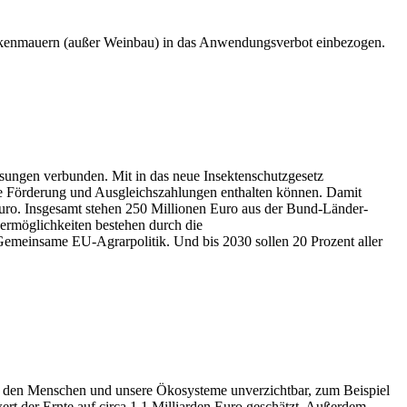
ockenmauern (außer Weinbau) in das Anwendungsverbot einbezogen.
ssungen verbunden. Mit in das neue Insektenschutzgesetz
le Förderung und Ausgleichszahlungen enthalten können. Damit
Euro. Insgesamt stehen 250 Millionen Euro aus der Bund-Länder-
dermöglichkeiten bestehen durch die
emeinsame EU-Agrarpolitik. Und bis 2030 sollen 20 Prozent aller
d für den Menschen und unsere Ökosysteme unverzichtbar, zum Beispiel
rt der Ernte auf circa 1,1 Milliarden Euro geschätzt. Außerdem