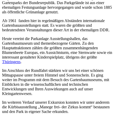
Gartenparks der Bundesrepublik. Das Parkgelände ist aus einer
ehemaligen Festungsanlage hervorgegangen und wurde schon 1885
als öffentliche Grünanlage genutzt.
Ab 1961 fanden hier in regelmäßigen Abständen internationale
Gartenbauausstellungen
statt
.
Es waren die größten und
bedeutendsten Veranstaltungen dieser Art in der ehemaligen DDR.
Heute vereint die Parkanlage Ausstellungshallen, das
Gartenbaumuseum und themenbezogene Gärten. Zu den
Hauptattraktionen zählen die größten zusammenhängenden
Blumenbeete Europas, ein Aussichtsturm, eine Sternwarte sowie ein
interessant gestalteter Kinderspielplatz, übrigens der größte
Thüringens
.
Im Anschluss der Rundfahrt stärkten wir uns bei einer schönen
Mittagspause unter freiem Himmel und Sonnenschein. Es ging
weiter im Programm mit dem Besuch des Gartenbaumuseums, mit
Einblicken in die wissenschaftlichen und technischen
Entwicklungen und Ihren Auswirkungen auch auf unser
Kleingartenwesen.
Im weiteren Verlauf unserer Exkursion konnten wir unter anderem
die Kürbisausstellung „Manege frei- der Zirkus kommt“ bestaunen
und den Park in eigener Sache erkunden.