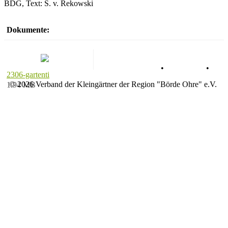
BDG, Text: S. v. Rekowski
Dokumente:
Datenschutz
•
Impressum
•
2306-gartenti
© 2026 Verband der Kleingärtner der Region "Börde Ohre" e.V.
1.94 MB